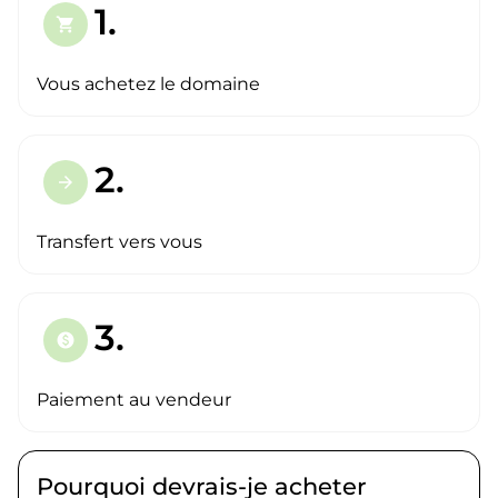
1.
shopping_cart
Vous achetez le domaine
2.
arrow_forward
Transfert vers vous
3.
paid
Paiement au vendeur
Pourquoi devrais-je acheter