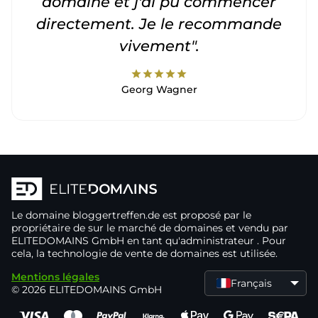
domaine et j'ai pu commencer
directement. Je le recommande
vivement".
star
star
star
star
star
Georg Wagner
Le domaine
bloggertreffen.de
est proposé par le
propriétaire de
sur le marché de domaines
et vendu par
ELITEDOMAINS GmbH en tant qu'administrateur
. Pour
cela, la technologie de vente de domaines
est utilisée.
Mentions légales
Français
© 2026 ELITEDOMAINS GmbH